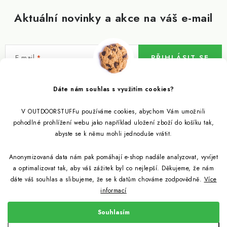
Aktuální novinky a akce na váš e-mail
E-mail
PŘIHLÁSIT SE
Vložením e-mailu souhlasíte s
podmínkami ochrany osobních údajů
Dáte nám souhlas s využitím cookies?
V OUTDOORSTUFFu používáme cookies, abychom Vám umožnili
Informace pro vás
pohodlné prohlížení webu jako například uložení zboží do košíku tak,
abyste se k němu mohli jednoduše vrátit.
Outdoor blog
Eko Blog
Anonymizovaná data nám pak pomáhají e-shop nadále analyzovat, vyvíjet
Věrnostní program
Citronela a její účinky
a optimalizovat tak, aby váš zážitek byl co nejlepší. Děkujeme, že nám
Outdoor poradna
Reklamace
dáte váš souhlas a slibujeme, že se k datům chováme zodpovědně.
Více
informací
Jezte hmyz, je zdravý
Jak se starat o spacák
Udržitelně a s přírodou
Kontakty
Souhlasím
Snažíme se co nejlépe jak pro zákazníky, tak pro přírodu
Binchotan a jeho čistící vlastnosti
Způsob dopravy a platby
Jak si vybrat spacák