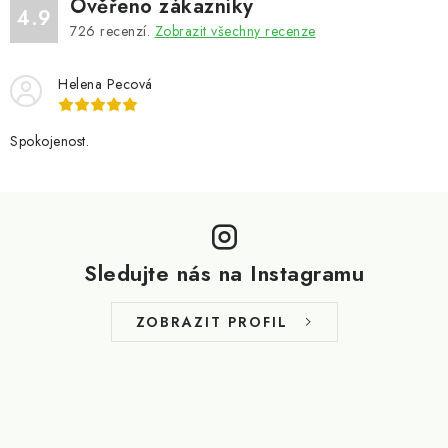
Ověřeno zákazníky
4.9
726
recenzí.
Zobrazit všechny recenze
Helena Pecová
Spokojenost.
Z
á
p
Sledujte nás na Instagramu
a
t
ZOBRAZIT PROFIL
í