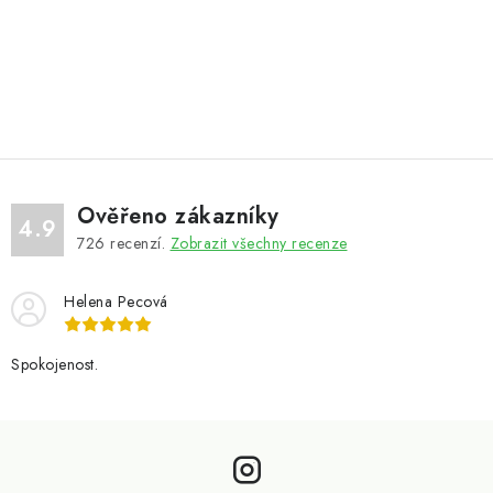
Ověřeno zákazníky
4.9
726
recenzí.
Zobrazit všechny recenze
Helena Pecová
Spokojenost.
Z
á