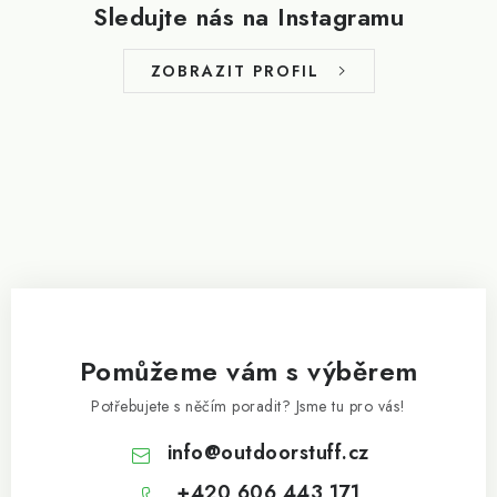
p
Sledujte nás na Instagramu
a
t
ZOBRAZIT PROFIL
í
Pomůžeme vám s výběrem
Potřebujete s něčím poradit? Jsme tu pro vás!
info
@
outdoorstuff.cz
+420 606 443 171