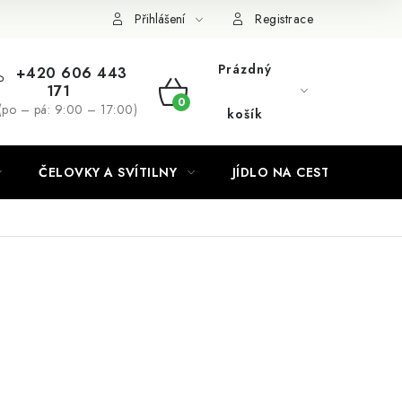
Podmínky ochrany osobních údajů
Přihlášení
Registrace
Prázdný
+420 606 443
171
NÁKUPNÍ
(po – pá: 9:00 – 17:00)
košík
KOŠÍK
ČELOVKY A SVÍTILNY
JÍDLO NA CESTY