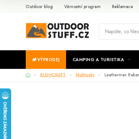
Přejít
Outdoor blog
Věrnostní program
Reklamace
na
obsah
🏕️VÝPRODEJ
CAMPING A TURISTIKA
Domů
BUSHCRAFT
Multitooly
Leatherman Reba