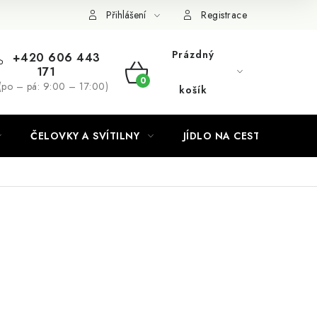
Podmínky ochrany osobních údajů
Přihlášení
Registrace
Prázdný
+420 606 443
171
NÁKUPNÍ
(po – pá: 9:00 – 17:00)
košík
KOŠÍK
ČELOVKY A SVÍTILNY
JÍDLO NA CESTY