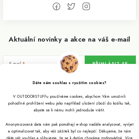
Aktuální novinky a akce na váš e-mail
E-mail
PŘIHLÁSIT SE
Vložením e-mailu souhlasíte s
podmínkami ochrany osobních údajů
Dáte nám souhlas s využitím cookies?
V OUTDOORSTUFFu používáme cookies, abychom Vám umožnili
Informace pro vás
pohodlné prohlížení webu jako například uložení zboží do košíku tak,
abyste se k němu mohli jednoduše vrátit.
Outdoor blog
Eko Blog
Anonymizovaná data nám pak pomáhají e-shop nadále analyzovat, vyvíjet
Věrnostní program
Citronela a její účinky
a optimalizovat tak, aby váš zážitek byl co nejlepší. Děkujeme, že nám
Outdoor poradna
Reklamace
dáte váš souhlas a slibujeme, že se k datům chováme zodpovědně.
Více