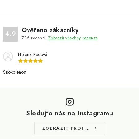
Ověřeno zákazníky
4.9
726
recenzí.
Zobrazit všechny recenze
Helena Pecová
Spokojenost.
Z
á
p
Sledujte nás na Instagramu
a
t
ZOBRAZIT PROFIL
í