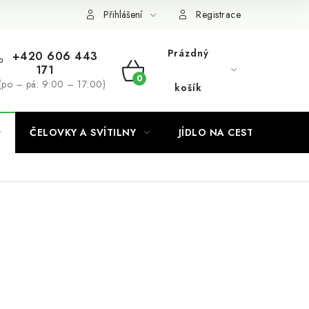
Podmínky ochrany osobních údajů
Přihlášení
Registrace
Prázdný
+420 606 443
171
NÁKUPNÍ
(po – pá: 9:00 – 17:00)
košík
KOŠÍK
ČELOVKY A SVÍTILNY
JÍDLO NA CESTY