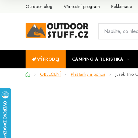
Přejít
Outdoor blog
Věrnostní program
Reklamace
na
obsah
🏕️VÝPRODEJ
CAMPING A TURISTIKA
Domů
OBLEČENÍ
Pláštěnky a ponča
Jurek Trio 