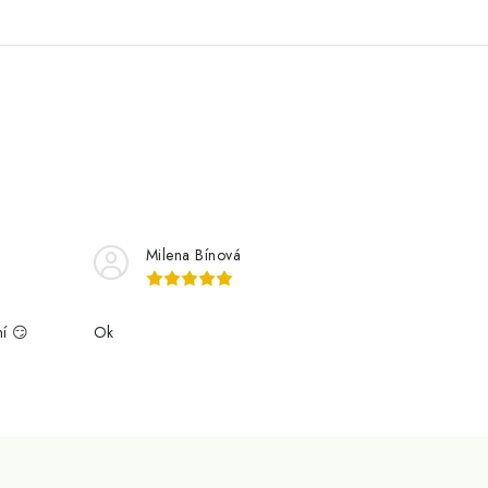
Milena Bínová
ní 😏
Ok