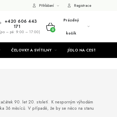
Podmínky ochrany osobních údajů
Přihlášení
Registrace
Prázdný
+420 606 443
171
NÁKUPNÍ
(po – pá: 9:00 – 17:00)
košík
KOŠÍK
ČELOVKY A SVÍTILNY
JÍDLO NA CESTY
 začátek 90. let 20. století. K nesporným výhodám
ruka 36 měsíců. V případě, že by se něco na stanu