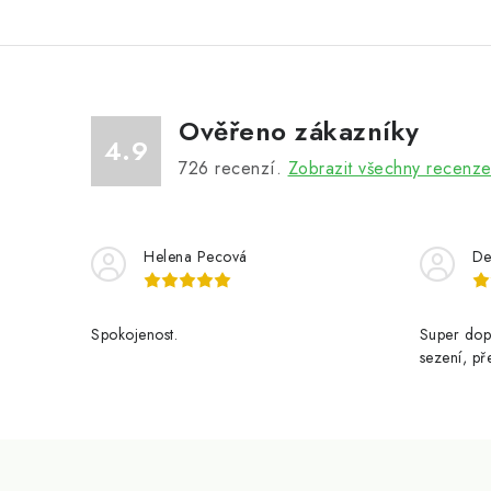
Ověřeno zákazníky
4.9
726
recenzí.
Zobrazit všechny recenz
Helena Pecová
De
Spokojenost.
Super dop
sezení, př
Z