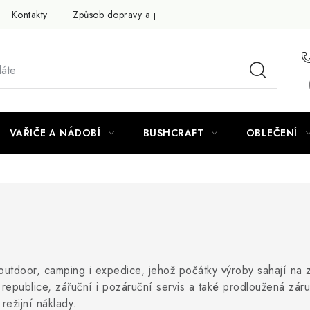
Kontakty
Způsob dopravy a platby
Obchodní podmínky
VAŘIČE A NÁDOBÍ
BUSHCRAFT
OBLEČENÍ
 outdoor, camping i expedice, jehož počátky výroby sahají na
 republice, zářuční i pozáruční servis a také prodloužená zá
režijní náklady.