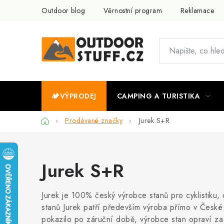
Přejít
Outdoor blog
Věrnostní program
Reklamace
na
obsah
🏕️VÝPRODEJ
CAMPING A TURISTIKA
Domů
Prodávané značky
Jurek S+R
Jurek S+R
Jurek je 100% český výrobce stanů pro cyklistiku,
stanů Jurek patří především výroba přímo v České
pokazilo po záruční době, výrobce stan opraví za 