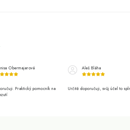
e
nisa Obermajerová
Aleš Bláha
oručuji. Praktický pomocník na
Určitě doporučuji, svůj účel to spl
ezutí