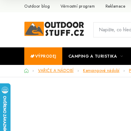
Přejít
Outdoor blog
Věrnostní program
Reklamace
na
obsah
🏕️VÝPRODEJ
CAMPING A TURISTIKA
Domů
VAŘIČE A NÁDOBÍ
Kempingové nádobí