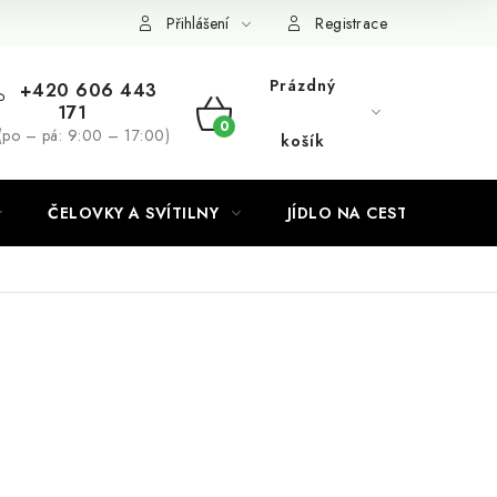
Podmínky ochrany osobních údajů
Přihlášení
Registrace
Prázdný
+420 606 443
171
NÁKUPNÍ
(po – pá: 9:00 – 17:00)
košík
KOŠÍK
ČELOVKY A SVÍTILNY
JÍDLO NA CESTY