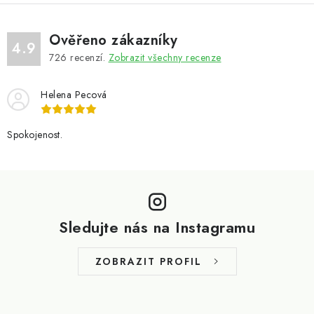
Ověřeno zákazníky
4.9
726
recenzí.
Zobrazit všechny recenze
Helena Pecová
Spokojenost.
Z
á
p
Sledujte nás na Instagramu
a
t
ZOBRAZIT PROFIL
í