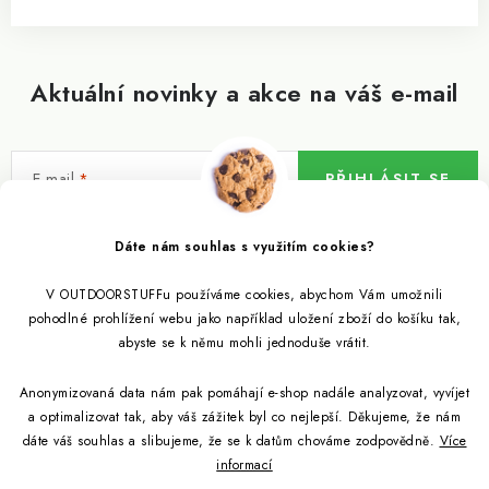
Aktuální novinky a akce na váš e-mail
E-mail
PŘIHLÁSIT SE
Vložením e-mailu souhlasíte s
podmínkami ochrany osobních údajů
Dáte nám souhlas s využitím cookies?
V OUTDOORSTUFFu používáme cookies, abychom Vám umožnili
Informace pro vás
pohodlné prohlížení webu jako například uložení zboží do košíku tak,
abyste se k němu mohli jednoduše vrátit.
Outdoor blog
Eko Blog
Anonymizovaná data nám pak pomáhají e-shop nadále analyzovat, vyvíjet
Věrnostní program
Citronela a její účinky
a optimalizovat tak, aby váš zážitek byl co nejlepší. Děkujeme, že nám
Outdoor poradna
Reklamace
dáte váš souhlas a slibujeme, že se k datům chováme zodpovědně.
Více
informací
Jezte hmyz, je zdravý
Jak se starat o spacák
Udržitelně a s přírodou
Kontakty