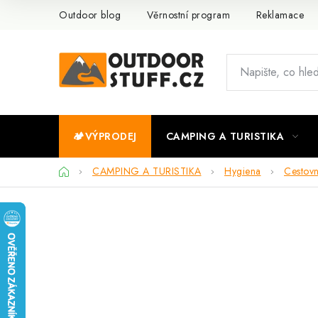
Přejít
Outdoor blog
Věrnostní program
Reklamace
na
obsah
🏕️VÝPRODEJ
CAMPING A TURISTIKA
Domů
CAMPING A TURISTIKA
Hygiena
Cestovn