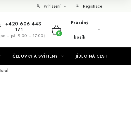
Podmínky ochrany osobních údajů
Přihlášení
Registrace
Prázdný
+420 606 443
171
NÁKUPNÍ
(po – pá: 9:00 – 17:00)
košík
KOŠÍK
ČELOVKY A SVÍTILNY
JÍDLO NA CESTY
tural