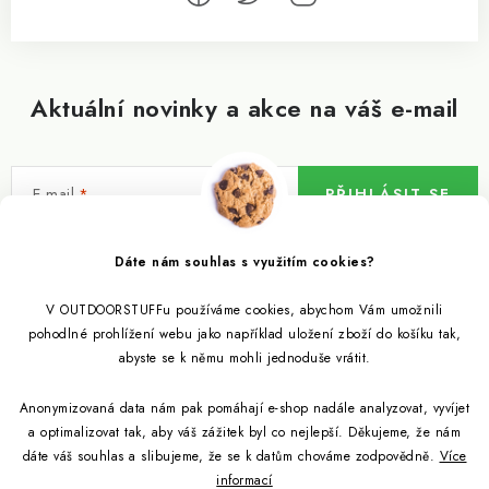
Aktuální novinky a akce na váš e-mail
E-mail
PŘIHLÁSIT SE
Vložením e-mailu souhlasíte s
podmínkami ochrany osobních údajů
Dáte nám souhlas s využitím cookies?
V OUTDOORSTUFFu používáme cookies, abychom Vám umožnili
Informace pro vás
pohodlné prohlížení webu jako například uložení zboží do košíku tak,
abyste se k němu mohli jednoduše vrátit.
Outdoor blog
Eko Blog
Anonymizovaná data nám pak pomáhají e-shop nadále analyzovat, vyvíjet
Věrnostní program
Citronela a její účinky
a optimalizovat tak, aby váš zážitek byl co nejlepší. Děkujeme, že nám
Outdoor poradna
Reklamace
dáte váš souhlas a slibujeme, že se k datům chováme zodpovědně.
Více
informací
Jezte hmyz, je zdravý
Jak se starat o spacák