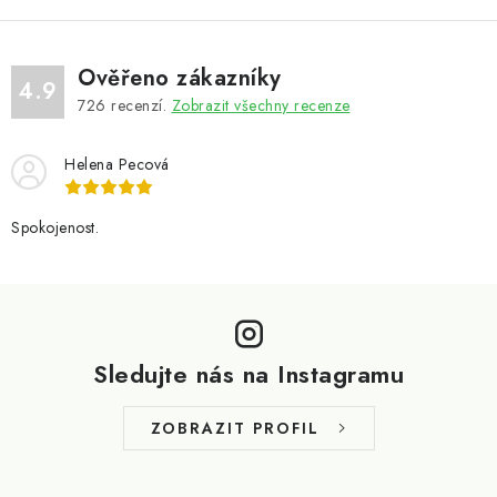
Ověřeno zákazníky
4.9
726
recenzí.
Zobrazit všechny recenze
Helena Pecová
Spokojenost.
Z
á
p
Sledujte nás na Instagramu
a
t
ZOBRAZIT PROFIL
í