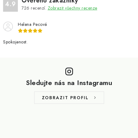
Ověřeno zákazníky
4.9
726
recenzí.
Zobrazit všechny recenze
Helena Pecová
Spokojenost.
Z
á
p
Sledujte nás na Instagramu
a
t
ZOBRAZIT PROFIL
í