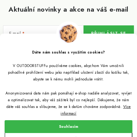
Aktuální novinky a akce na váš e-mail
E-mail
PŘIHLÁSIT SE
Vložením e-mailu souhlasíte s
podmínkami ochrany osobních údajů
Dáte nám souhlas s využitím cookies?
V OUTDOORSTUFFu používáme cookies, abychom Vám umožnili
Informace pro vás
pohodlné prohlížení webu jako například uložení zboží do košíku tak,
abyste se k němu mohli jednoduše vrátit.
Outdoor blog
Eko Blog
Anonymizovaná data nám pak pomáhají e-shop nadále analyzovat, vyvíjet
Věrnostní program
Citronela a její účinky
a optimalizovat tak, aby váš zážitek byl co nejlepší. Děkujeme, že nám
Outdoor poradna
Reklamace
dáte váš souhlas a slibujeme, že se k datům chováme zodpovědně.
Více
informací
Jezte hmyz, je zdravý
Jak se starat o spacák
Udržitelně a s přírodou
Kontakty
Souhlasím
Snažíme se co nejlépe jak pro zákazníky, tak pro přírodu
Binchotan a jeho čistící vlastnosti
Způsob dopravy a platby
Jak si vybrat spacák
Copyright 2026
Outdoorstuff.cz
. Všechna práva vyhrazena.