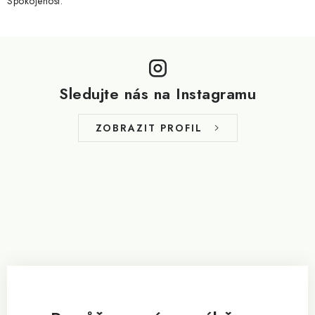
Spokojenost.
Z
á
p
Sledujte nás na Instagramu
a
t
ZOBRAZIT PROFIL
í