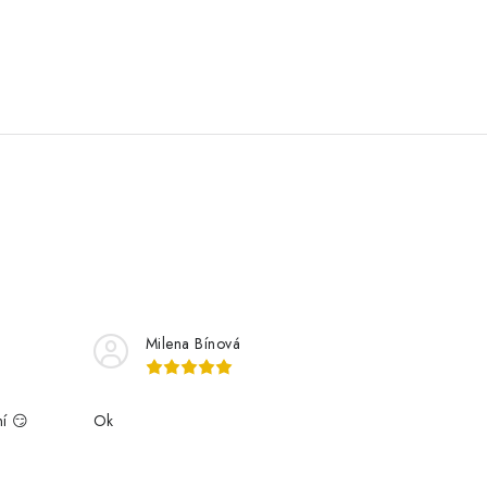
Milena Bínová
ní 😏
Ok