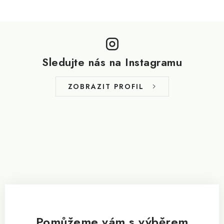
Z
á
p
Sledujte nás na Instagramu
a
t
ZOBRAZIT PROFIL
í
Pomůžeme vám s výběrem