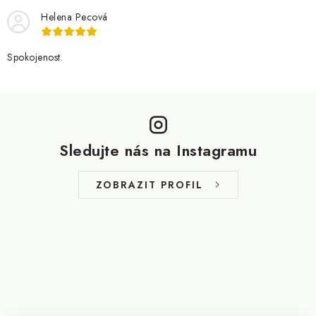
Helena Pecová
Spokojenost.
Z
á
p
Sledujte nás na Instagramu
a
t
ZOBRAZIT PROFIL
í