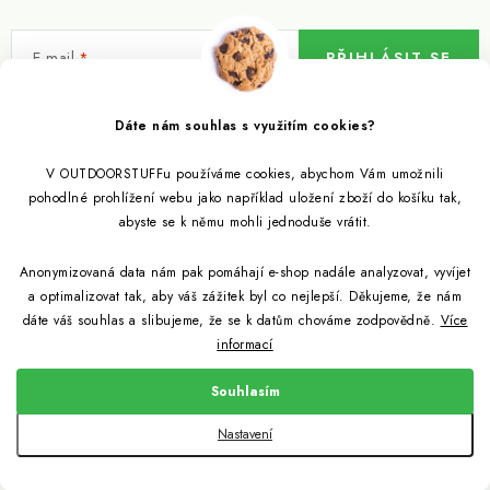
E-mail
PŘIHLÁSIT SE
Vložením e-mailu souhlasíte s
podmínkami ochrany osobních údajů
Dáte nám souhlas s využitím cookies?
V OUTDOORSTUFFu používáme cookies, abychom Vám umožnili
Informace pro vás
pohodlné prohlížení webu jako například uložení zboží do košíku tak,
abyste se k němu mohli jednoduše vrátit.
Outdoor blog
Eko Blog
Anonymizovaná data nám pak pomáhají e-shop nadále analyzovat, vyvíjet
Věrnostní program
Citronela a její účinky
a optimalizovat tak, aby váš zážitek byl co nejlepší. Děkujeme, že nám
Outdoor poradna
Reklamace
dáte váš souhlas a slibujeme, že se k datům chováme zodpovědně.
Více
informací
Jezte hmyz, je zdravý
Jak se starat o spacák
Udržitelně a s přírodou
Kontakty
Souhlasím
Snažíme se co nejlépe jak pro zákazníky, tak pro přírodu
Binchotan a jeho čistící vlastnosti
Způsob dopravy a platby
Jak si vybrat spacák
Copyright 2026
Outdoorstuff.cz
. Všechna práva vyhrazena.
Nastavení
Obchodní podmínky
Vytvořil Shoptet
Light My Fire od nyní z bioplastů
Jak vybrat cestovní filtr na vodu
Podmínky ochrany osobních údajů