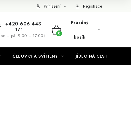
Podmínky ochrany osobních údajů
Přihlášení
Registrace
Prázdný
+420 606 443
171
NÁKUPNÍ
(po – pá: 9:00 – 17:00)
košík
KOŠÍK
ČELOVKY A SVÍTILNY
JÍDLO NA CESTY