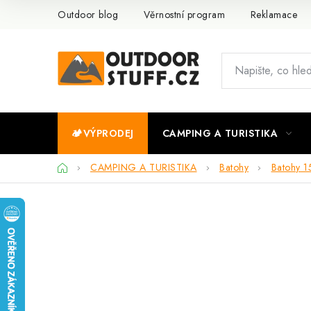
Přejít
Outdoor blog
Věrnostní program
Reklamace
na
obsah
🏕️VÝPRODEJ
CAMPING A TURISTIKA
Domů
CAMPING A TURISTIKA
Batohy
Batohy 15