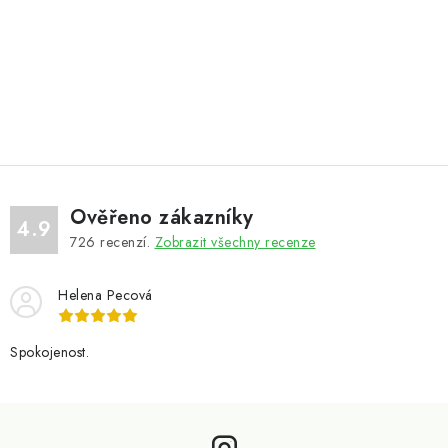
Ověřeno zákazníky
4.9
726
recenzí.
Zobrazit všechny recenze
Helena Pecová
Spokojenost.
Z
á