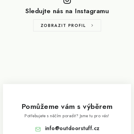
p
Sledujte nás na Instagramu
a
t
ZOBRAZIT PROFIL
í
Pomůžeme vám s výběrem
Potřebujete s něčím poradit? Jsme tu pro vás!
info
@
outdoorstuff.cz