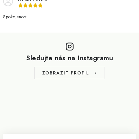
Spokojenost.
Z
á
p
Sledujte nás na Instagramu
a
t
ZOBRAZIT PROFIL
í