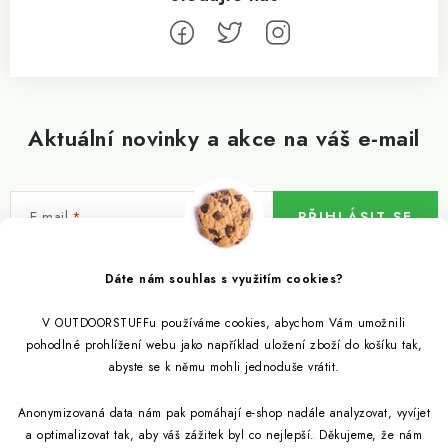
Aktuální novinky a akce na váš e-mail
E-mail
PŘIHLÁSIT SE
Vložením e-mailu souhlasíte s
podmínkami ochrany osobních údajů
Dáte nám souhlas s využitím cookies?
V OUTDOORSTUFFu používáme cookies, abychom Vám umožnili
Informace pro vás
pohodlné prohlížení webu jako například uložení zboží do košíku tak,
abyste se k němu mohli jednoduše vrátit.
Outdoor blog
Eko Blog
Anonymizovaná data nám pak pomáhají e-shop nadále analyzovat, vyvíjet
Věrnostní program
Citronela a její účinky
a optimalizovat tak, aby váš zážitek byl co nejlepší. Děkujeme, že nám
Outdoor poradna