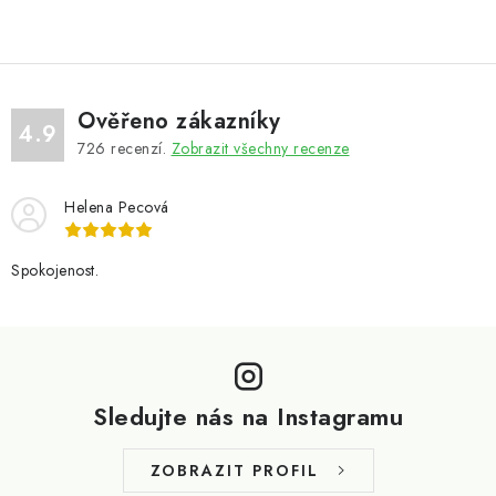
Ověřeno zákazníky
4.9
726
recenzí.
Zobrazit všechny recenze
Helena Pecová
Spokojenost.
Z
á
p
Sledujte nás na Instagramu
a
t
ZOBRAZIT PROFIL
í