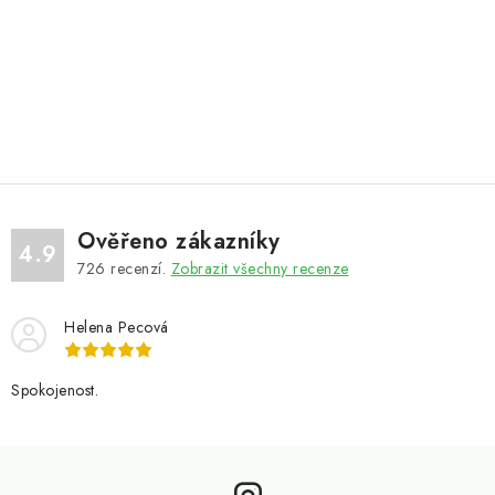
Ověřeno zákazníky
4.9
726
recenzí.
Zobrazit všechny recenze
Helena Pecová
Spokojenost.
Z
á