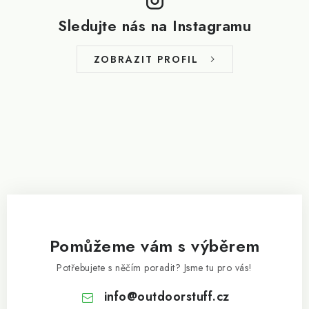
p
Sledujte nás na Instagramu
a
t
ZOBRAZIT PROFIL
í
Pomůžeme vám s výběrem
Potřebujete s něčím poradit? Jsme tu pro vás!
info
@
outdoorstuff.cz