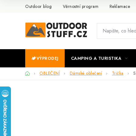
Přejít
Outdoor blog
Věrnostní program
Reklamace
na
obsah
🏕️VÝPRODEJ
CAMPING A TURISTIKA
Domů
OBLEČENÍ
Dámské oblečení
Trička
S