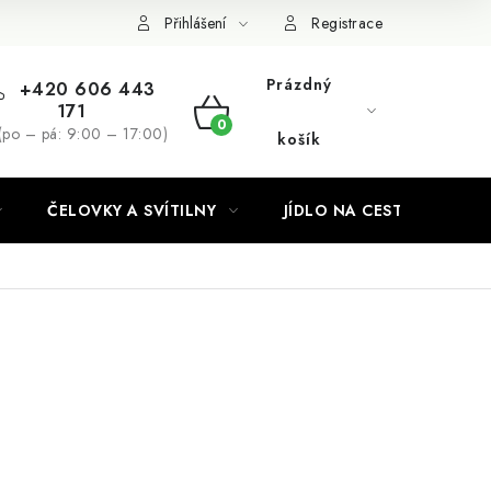
Podmínky ochrany osobních údajů
Přihlášení
Registrace
Prázdný
+420 606 443
171
NÁKUPNÍ
(po – pá: 9:00 – 17:00)
košík
KOŠÍK
ČELOVKY A SVÍTILNY
JÍDLO NA CESTY