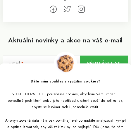
Aktuální novinky a akce na váš e-mail
E-mail
PŘIHLÁSIT SE
Vložením e-mailu souhlasíte s
podmínkami ochrany osobních údajů
Dáte nám souhlas s využitím cookies?
V OUTDOORSTUFFu používáme cookies, abychom Vám umožnili
Informace pro vás
pohodlné prohlížení webu jako například uložení zboží do košíku tak,
abyste se k němu mohli jednoduše vrátit.
Outdoor blog
Eko Blog
Anonymizovaná data nám pak pomáhají e-shop nadále analyzovat, vyvíjet
Věrnostní program
Citronela a její účinky
a optimalizovat tak, aby váš zážitek byl co nejlepší. Děkujeme, že nám
Outdoor poradna