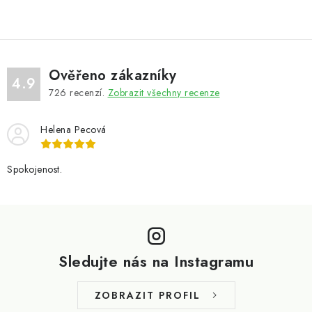
Ověřeno zákazníky
4.9
726
recenzí.
Zobrazit všechny recenze
Helena Pecová
Spokojenost.
Z
á
p
Sledujte nás na Instagramu
a
t
ZOBRAZIT PROFIL
í