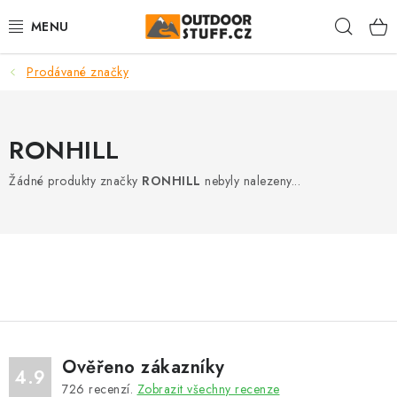
Přejít
Hleda
na
obsah
Prodávané značky
🏕️VÝPRODEJ
CAMPING A TURISTIKA
RONHILL
VAŘIČE A NÁDOBÍ
Žádné produkty značky
RONHILL
nebyly nalezeny...
BUSHCRAFT
OBLEČENÍ
ČELOVKY A SVÍTILNY
JÍDLO NA CESTY
Ověřeno zákazníky
4.9
726
recenzí.
Zobrazit všechny recenze