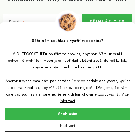
E-mail
PŘIHLÁSIT SE
Vložením e-mailu souhlasíte s
podmínkami ochrany osobních údajů
Dáte nám souhlas s využitím cookies?
V OUTDOORSTUFFu používáme cookies, abychom Vám umožnili
Informace pro vás
pohodlné prohlížení webu jako například uložení zboží do košíku tak,
abyste se k němu mohli jednoduše vrátit.
Outdoor blog
Eko Blog
Anonymizovaná data nám pak pomáhají e-shop nadále analyzovat, vyvíjet
Věrnostní program
Citronela a její účinky
a optimalizovat tak, aby váš zážitek byl co nejlepší. Děkujeme, že nám
Outdoor poradna
Reklamace
dáte váš souhlas a slibujeme, že se k datům chováme zodpovědně.
Více
informací
Jezte hmyz, je zdravý
Jak se starat o spacák
Udržitelně a s přírodou
Kontakty
Souhlasím
Snažíme se co nejlépe jak pro zákazníky, tak pro přírodu
Binchotan a jeho čistící vlastnosti
Způsob dopravy a platby
Jak si vybrat spacák
Copyright 2026
Outdoorstuff.cz
. Všechna práva vyhrazena.
Nastavení
Obchodní podmínky
Vytvořil Shoptet
Light My Fire od nyní z bioplastů
Jak vybrat cestovní filtr na vodu