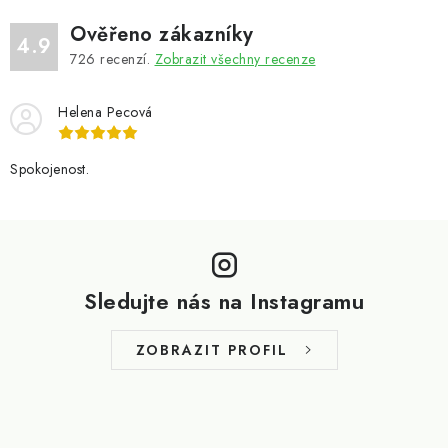
Ověřeno zákazníky
4.9
726
recenzí.
Zobrazit všechny recenze
Helena Pecová
Spokojenost.
Z
á
p
Sledujte nás na Instagramu
a
t
ZOBRAZIT PROFIL
í