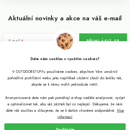
Aktuální novinky a akce na váš e-mail
E-mail
PŘIHLÁSIT SE
Vložením e-mailu souhlasíte s
podmínkami ochrany osobních údajů
Dáte nám souhlas s využitím cookies?
V OUTDOORSTUFFu používáme cookies, abychom Vám umožnili
Informace pro vás
pohodlné prohlížení webu jako například uložení zboží do košíku tak,
abyste se k němu mohli jednoduše vrátit.
Outdoor blog
Eko Blog
Anonymizovaná data nám pak pomáhají e-shop nadále analyzovat, vyvíjet
Věrnostní program
Citronela a její účinky
a optimalizovat tak, aby váš zážitek byl co nejlepší. Děkujeme, že nám
Outdoor poradna
Reklamace
dáte váš souhlas a slibujeme, že se k datům chováme zodpovědně.
Více
informací
Jezte hmyz, je zdravý
Jak se starat o spacák
Udržitelně a s přírodou
Kontakty
Souhlasím