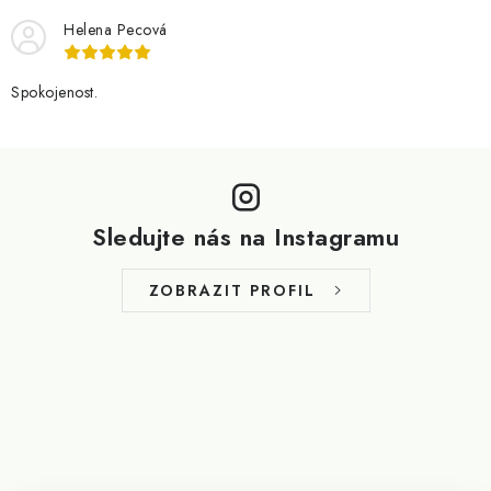
Helena Pecová
Spokojenost.
Z
á
p
Sledujte nás na Instagramu
a
t
ZOBRAZIT PROFIL
í