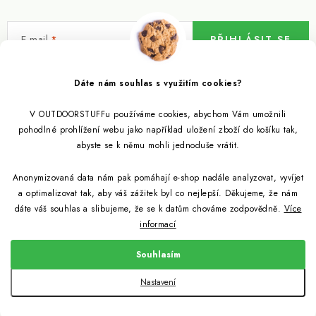
E-mail
PŘIHLÁSIT SE
Vložením e-mailu souhlasíte s
podmínkami ochrany osobních údajů
Dáte nám souhlas s využitím cookies?
V OUTDOORSTUFFu používáme cookies, abychom Vám umožnili
Informace pro vás
pohodlné prohlížení webu jako například uložení zboží do košíku tak,
abyste se k němu mohli jednoduše vrátit.
Outdoor blog
Eko Blog
Anonymizovaná data nám pak pomáhají e-shop nadále analyzovat, vyvíjet
Věrnostní program
Citronela a její účinky
a optimalizovat tak, aby váš zážitek byl co nejlepší. Děkujeme, že nám
Outdoor poradna
Reklamace
dáte váš souhlas a slibujeme, že se k datům chováme zodpovědně.
Více
informací
Jezte hmyz, je zdravý
Jak se starat o spacák
Udržitelně a s přírodou
Kontakty
Souhlasím
Snažíme se co nejlépe jak pro zákazníky, tak pro přírodu
Binchotan a jeho čistící vlastnosti
Způsob dopravy a platby
Jak si vybrat spacák
Copyright 2026
Outdoorstuff.cz
. Všechna práva vyhrazena.
Nastavení
Obchodní podmínky
Vytvořil Shoptet
Light My Fire od nyní z bioplastů
Jak vybrat cestovní filtr na vodu