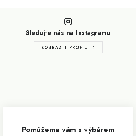
Z
á
p
Sledujte nás na Instagramu
a
t
ZOBRAZIT PROFIL
í
Pomůžeme vám s výběrem