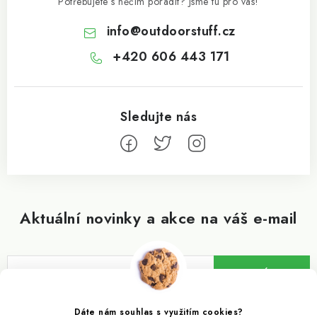
Potřebujete s něčím poradit? Jsme tu pro vás!
info
@
outdoorstuff.cz
+420 606 443 171
Aktuální novinky a akce na váš e-mail
ODEBÍRAT
Vložením e-mailu souhlasíte s
podmínkami ochrany osobních údajů
Dáte nám souhlas s využitím cookies?