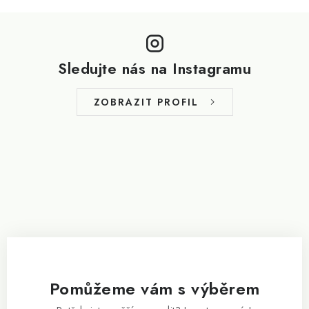
Z
á
p
Sledujte nás na Instagramu
a
t
ZOBRAZIT PROFIL
í
Pomůžeme vám s výběrem