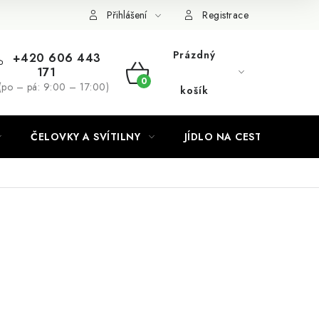
Podmínky ochrany osobních údajů
Přihlášení
Registrace
Prázdný
+420 606 443
171
NÁKUPNÍ
(po – pá: 9:00 – 17:00)
košík
KOŠÍK
ČELOVKY A SVÍTILNY
JÍDLO NA CESTY