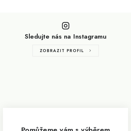
Z
á
p
Sledujte nás na Instagramu
a
t
ZOBRAZIT PROFIL
í
Pomůžeme vám s výběrem