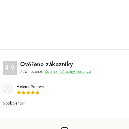
Ověřeno zákazníky
4.9
726
recenzí.
Zobrazit všechny recenze
Helena Pecová
Spokojenost.
Z