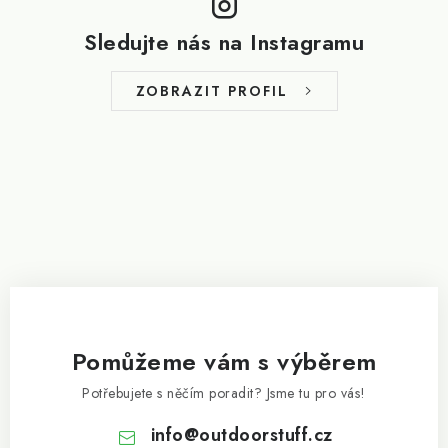
á
p
Sledujte nás na Instagramu
a
t
ZOBRAZIT PROFIL
í
Pomůžeme vám s výběrem
Potřebujete s něčím poradit? Jsme tu pro vás!
info
@
outdoorstuff.cz