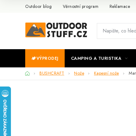
Přejít
Outdoor blog
Věrnostní program
Reklamace
na
obsah
🏕️VÝPRODEJ
CAMPING A TURISTIKA
Domů
BUSHCRAFT
Nože
Kapesní nože
Mam