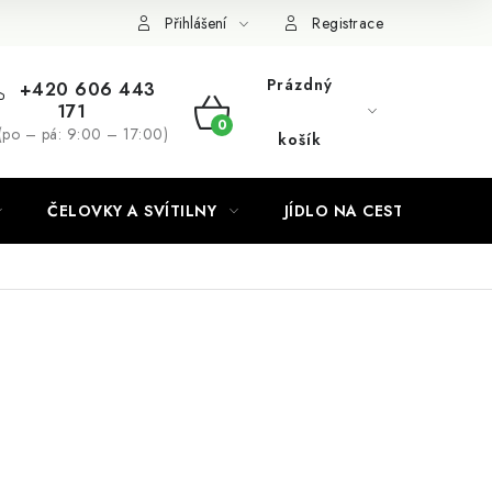
Podmínky ochrany osobních údajů
Přihlášení
Registrace
Prázdný
+420 606 443
171
NÁKUPNÍ
(po – pá: 9:00 – 17:00)
košík
KOŠÍK
ČELOVKY A SVÍTILNY
JÍDLO NA CESTY