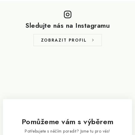
Z
á
p
Sledujte nás na Instagramu
a
t
ZOBRAZIT PROFIL
í
Pomůžeme vám s výběrem
Potřebujete s něčím poradit? Jsme tu pro vás!