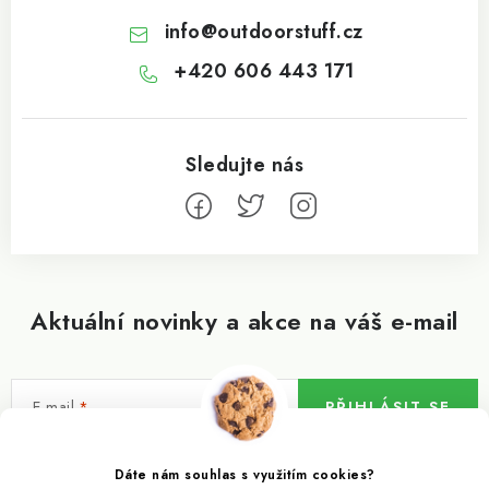
info
@
outdoorstuff.cz
+420 606 443 171
Aktuální novinky a akce na váš e-mail
E-mail
PŘIHLÁSIT SE
Vložením e-mailu souhlasíte s
podmínkami ochrany osobních údajů
Dáte nám souhlas s využitím cookies?