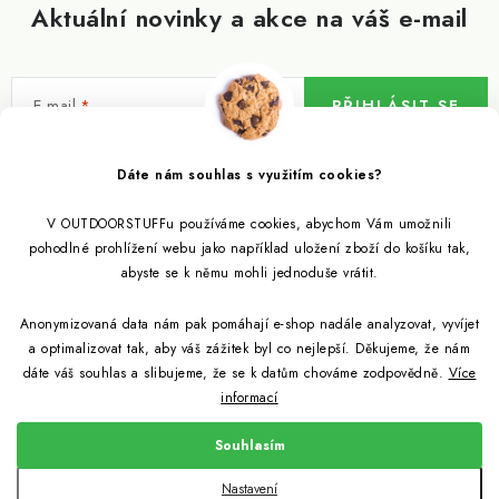
Aktuální novinky a akce na váš e-mail
E-mail
PŘIHLÁSIT SE
Vložením e-mailu souhlasíte s
podmínkami ochrany osobních údajů
Dáte nám souhlas s využitím cookies?
V OUTDOORSTUFFu používáme cookies, abychom Vám umožnili
Informace pro vás
pohodlné prohlížení webu jako například uložení zboží do košíku tak,
abyste se k němu mohli jednoduše vrátit.
Outdoor blog
Eko Blog
Anonymizovaná data nám pak pomáhají e-shop nadále analyzovat, vyvíjet
Věrnostní program
Citronela a její účinky
a optimalizovat tak, aby váš zážitek byl co nejlepší. Děkujeme, že nám
Outdoor poradna
Reklamace
dáte váš souhlas a slibujeme, že se k datům chováme zodpovědně.
Více
informací
Jezte hmyz, je zdravý
Jak se starat o spacák
Udržitelně a s přírodou
Kontakty
Souhlasím
Snažíme se co nejlépe jak pro zákazníky, tak pro přírodu
Binchotan a jeho čistící vlastnosti
Způsob dopravy a platby
Jak si vybrat spacák
Copyright 2026
Outdoorstuff.cz
. Všechna práva vyhrazena.
Nastavení