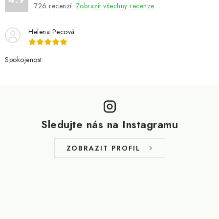
726
recenzí.
Zobrazit všechny recenze
Helena Pecová
Spokojenost.
Z
á
p
Sledujte nás na Instagramu
a
t
ZOBRAZIT PROFIL
í