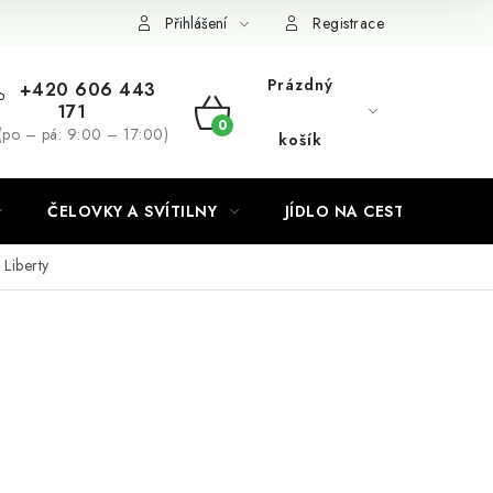
Podmínky ochrany osobních údajů
Přihlášení
Registrace
Prázdný
+420 606 443
171
NÁKUPNÍ
(po – pá: 9:00 – 17:00)
košík
KOŠÍK
ČELOVKY A SVÍTILNY
JÍDLO NA CESTY
Liberty