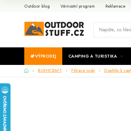
Přejít
Outdoor blog
Věrnostní program
Reklamace
na
obsah
🏕️VÝPRODEJ
CAMPING A TURISTIKA
Domů
BUSHCRAFT
Filtrace vody
Doplňky k cest