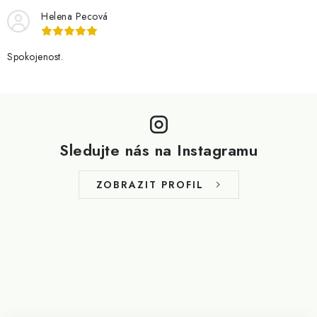
Helena Pecová
Spokojenost.
Z
á
p
Sledujte nás na Instagramu
a
t
ZOBRAZIT PROFIL
í