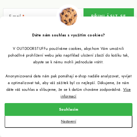
E-mail
PŘIHLÁSIT SE
Vložením e-mailu souhlasíte s
podmínkami ochrany osobních údajů
Dáte nám souhlas s využitím cookies?
V OUTDOORSTUFFu používáme cookies, abychom Vám umožnili
Informace pro vás
pohodlné prohlížení webu jako například uložení zboží do košíku tak,
abyste se k němu mohli jednoduše vrátit.
Outdoor blog
Eko Blog
Anonymizovaná data nám pak pomáhají e-shop nadále analyzovat, vyvíjet
Věrnostní program
Citronela a její účinky
a optimalizovat tak, aby váš zážitek byl co nejlepší. Děkujeme, že nám
Outdoor poradna
Reklamace
dáte váš souhlas a slibujeme, že se k datům chováme zodpovědně.
Více
informací
Jezte hmyz, je zdravý
Jak se starat o spacák
Udržitelně a s přírodou
Kontakty
Souhlasím
Snažíme se co nejlépe jak pro zákazníky, tak pro přírodu
Binchotan a jeho čistící vlastnosti
Způsob dopravy a platby
Jak si vybrat spacák
Copyright 2026
Outdoorstuff.cz
. Všechna práva vyhrazena.
Nastavení
Obchodní podmínky
Vytvořil Shoptet
Light My Fire od nyní z bioplastů
Jak vybrat cestovní filtr na vodu
Podmínky ochrany osobních údajů