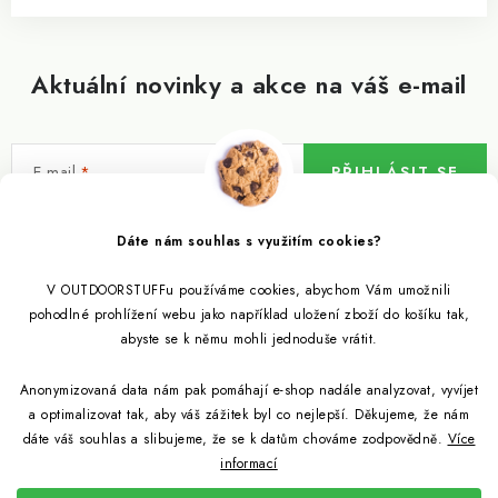
Aktuální novinky a akce na váš e-mail
E-mail
PŘIHLÁSIT SE
Vložením e-mailu souhlasíte s
podmínkami ochrany osobních údajů
Dáte nám souhlas s využitím cookies?
V OUTDOORSTUFFu používáme cookies, abychom Vám umožnili
Informace pro vás
pohodlné prohlížení webu jako například uložení zboží do košíku tak,
abyste se k němu mohli jednoduše vrátit.
Outdoor blog
Eko Blog
Anonymizovaná data nám pak pomáhají e-shop nadále analyzovat, vyvíjet
Věrnostní program
Citronela a její účinky
a optimalizovat tak, aby váš zážitek byl co nejlepší. Děkujeme, že nám
Outdoor poradna
Reklamace
dáte váš souhlas a slibujeme, že se k datům chováme zodpovědně.
Více
informací
Jezte hmyz, je zdravý
Jak se starat o spacák
Udržitelně a s přírodou
Kontakty