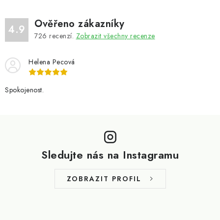
Ověřeno zákazníky
4.9
726
recenzí.
Zobrazit všechny recenze
Helena Pecová
Spokojenost.
Z
á
p
Sledujte nás na Instagramu
a
t
ZOBRAZIT PROFIL
í