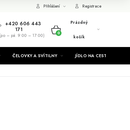
Podmínky ochrany osobních údajů
Přihlášení
Registrace
Prázdný
+420 606 443
171
NÁKUPNÍ
(po – pá: 9:00 – 17:00)
košík
KOŠÍK
ČELOVKY A SVÍTILNY
JÍDLO NA CESTY