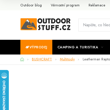
Přejít
Outdoor blog
Věrnostní program
Reklamace
na
obsah
🏕️VÝPRODEJ
CAMPING A TURISTIKA
Domů
BUSHCRAFT
Multitooly
Leatherman Rapto