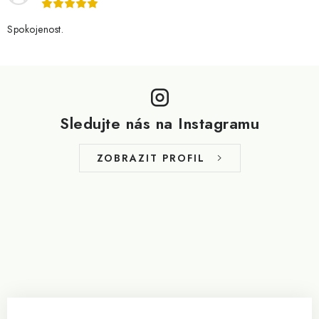
Spokojenost.
Z
á
p
Sledujte nás na Instagramu
a
t
ZOBRAZIT PROFIL
í