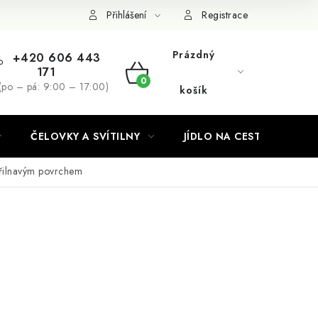
Podmínky ochrany osobních údajů
Přihlášení
Registrace
Prázdný
+420 606 443
171
NÁKUPNÍ
(po – pá: 9:00 – 17:00)
košík
KOŠÍK
ČELOVKY A SVÍTILNY
JÍDLO NA CESTY
přilnavým povrchem