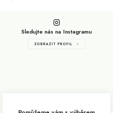
Z
á
p
Sledujte nás na Instagramu
a
t
ZOBRAZIT PROFIL
í
Pomůžeme vám s výběrem