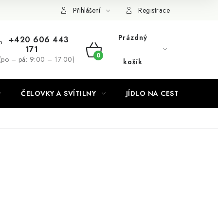
Podmínky ochrany osobních údajů
Přihlášení
Registrace
Prázdný
+420 606 443
171
NÁKUPNÍ
(po – pá: 9:00 – 17:00)
košík
KOŠÍK
ČELOVKY A SVÍTILNY
JÍDLO NA CESTY