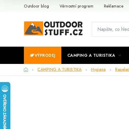
Přejít
Outdoor blog
Věrnostní program
Reklamace
na
obsah
🏕️VÝPRODEJ
CAMPING A TURISTIKA
Domů
CAMPING A TURISTIKA
Hygiena
Repelen