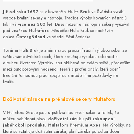
Outdoor blog
Věrnostní program
Reklamace
Kontakty
Způsob dopravy a platby
Obchodní podmínky
Již od roku 1697
se v kovárně v
Hults Bruk
ve Švédsku vyrábí
vysoce kvalitní sekery a nástroje. Tradice výroby kovaných nástrojů
Podmínky ochrany osobních údajů
tak trvá
více než 300 let
. Dnes můžeme nástroje a sekery využívat
pod značkou
Hultafors
. Městečko Hults Bruk se nachází v
oblasti
Östergötland
ve střední části Švédska.
Továrna Hults Bruk je známá svou precizní ruční výrobou seker ze
světoznámé švédské oceli, která zaručuje vysokou odolnost a
dlouhou životnost. Výrobky jsou oblíbené po celém světě, především
mezi outdoorovými nadšenci, tesaři a profesionály, kteří ocení
tradiční řemeslnou práci spojenou s moderními požadavky na
kvalitu.
Doživotní záruka na prémiové sekery Hultafors
V Hultafors Group jsou si jistí kvalitou svých seker, a to tak, že
můžou nabídnout plnou
doživotní záruku při zakoupení
jakéhokoli produktu Hultafors Premium Axes
. Na výrobky, na
které se vztahuje doživotní záruka, platí záruka po celou dobu