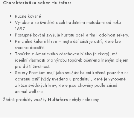
Charakteristika seker Hultafors
Ručně kované
Vyrobené ze švédské oceli tradičními metodami od roku
1697.
Postupné kování zvyšuje hustotu oceli a tím i odolnost sekery.
Parciálně kalená hlava – nejtvrdší částí je ostří, které lze
snadno doostřit.
Topůrko z Amerického ořechovce bílého (hickory), má
ideální vlastnosti pro výrobu topůrek ošetřeno lněným olejem
pro delší životnost.
Sekery Premium mají jako součást balení kožené pouzdro na
ochranu ostří (vždy uvedeno u produktu), které je vyrobené
z kůže švédských krav, které jsou chovány podle zásad
animal welfare.
Žádné produkty značky
Hultafors
nebyly nalezeny...