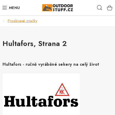
Přejít
Hleda
na
obsah
Prodávané značky
🏕️VÝPRODEJ
CAMPING A TURISTIKA
Hultafors
, Strana 2
VAŘIČE A NÁDOBÍ
BUSHCRAFT
Hultafors - ručně vyráběné sekery na celý život
OBLEČENÍ
ČELOVKY A SVÍTILNY
JÍDLO NA CESTY