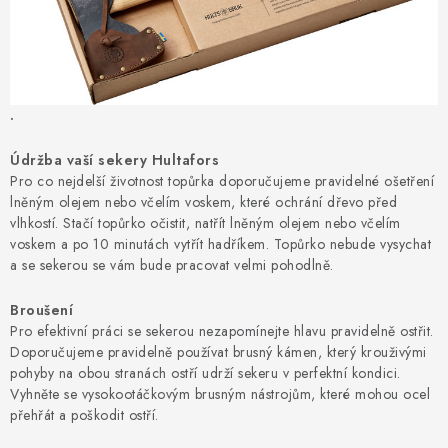
.
Údržba vaší sekery Hultafors
Pro co nejdelší životnost topůrka doporučujeme pravidelné ošetření
lněným olejem nebo včelím voskem, které ochrání dřevo před
vlhkostí. Stačí topůrko očistit, natřít lněným olejem nebo včelím
voskem a po 10 minutách vytřít hadříkem. Topůrko nebude vysychat
a se sekerou se vám bude pracovat velmi pohodlně.
Broušení
Pro efektivní práci se sekerou nezapomínejte hlavu pravidelně ostřit.
Doporučujeme pravidelně používat brusný kámen, který krouživými
pohyby na obou stranách ostří udrží sekeru v perfektní kondici.
Vyhněte se vysokootáčkovým brusným nástrojům, které mohou ocel
přehřát a poškodit ostří.