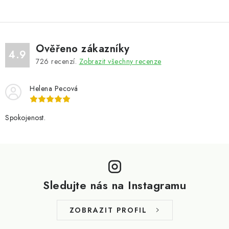
Ověřeno zákazníky
4.9
726
recenzí.
Zobrazit všechny recenze
Helena Pecová
Spokojenost.
Z
á
p
Sledujte nás na Instagramu
a
t
ZOBRAZIT PROFIL
í