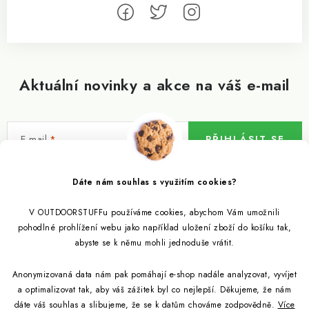
Aktuální novinky a akce na váš e-mail
E-mail
PŘIHLÁSIT SE
Vložením e-mailu souhlasíte s
podmínkami ochrany osobních údajů
Dáte nám souhlas s využitím cookies?
V OUTDOORSTUFFu používáme cookies, abychom Vám umožnili
Informace pro vás
pohodlné prohlížení webu jako například uložení zboží do košíku tak,
abyste se k němu mohli jednoduše vrátit.
Outdoor blog
Eko Blog
Anonymizovaná data nám pak pomáhají e-shop nadále analyzovat, vyvíjet
Věrnostní program
Citronela a její účinky
a optimalizovat tak, aby váš zážitek byl co nejlepší. Děkujeme, že nám
Outdoor poradna
Reklamace
dáte váš souhlas a slibujeme, že se k datům chováme zodpovědně.
Více