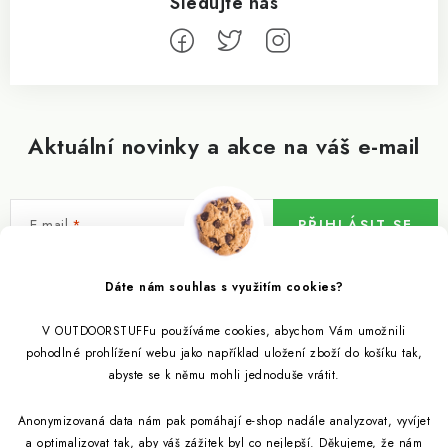
Aktuální novinky a akce na váš e-mail
E-mail
PŘIHLÁSIT SE
Vložením e-mailu souhlasíte s
podmínkami ochrany osobních údajů
Dáte nám souhlas s využitím cookies?
V OUTDOORSTUFFu používáme cookies, abychom Vám umožnili
Informace pro vás
pohodlné prohlížení webu jako například uložení zboží do košíku tak,
abyste se k němu mohli jednoduše vrátit.
Outdoor blog
Eko Blog
Anonymizovaná data nám pak pomáhají e-shop nadále analyzovat, vyvíjet
Věrnostní program
Citronela a její účinky
a optimalizovat tak, aby váš zážitek byl co nejlepší. Děkujeme, že nám