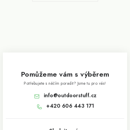
í
Pomůžeme vám s výběrem
Potřebujete s něčím poradit? Jsme tu pro vás!
info
@
outdoorstuff.cz
+420 606 443 171