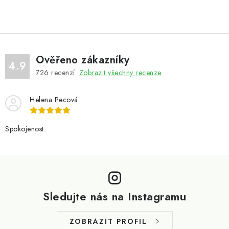
Ověřeno zákazníky
4.9
726
recenzí.
Zobrazit všechny recenze
Helena Pecová
Spokojenost.
Z
á
p
Sledujte nás na Instagramu
a
t
ZOBRAZIT PROFIL