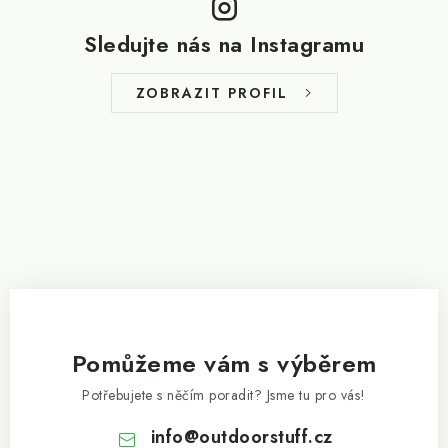
á
p
Sledujte nás na Instagramu
a
t
ZOBRAZIT PROFIL
í
Pomůžeme vám s výběrem
Potřebujete s něčím poradit? Jsme tu pro vás!
info
@
outdoorstuff.cz