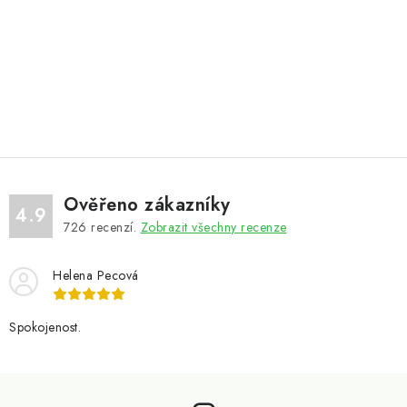
Ověřeno zákazníky
4.9
726
recenzí.
Zobrazit všechny recenze
Helena Pecová
Spokojenost.
Z