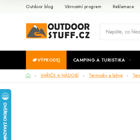
Přejít
Outdoor blog
Věrnostní program
Reklamace
na
obsah
🏕️VÝPRODEJ
CAMPING A TURISTIKA
Domů
VAŘIČE A NÁDOBÍ
Termosky a lahve
Ter