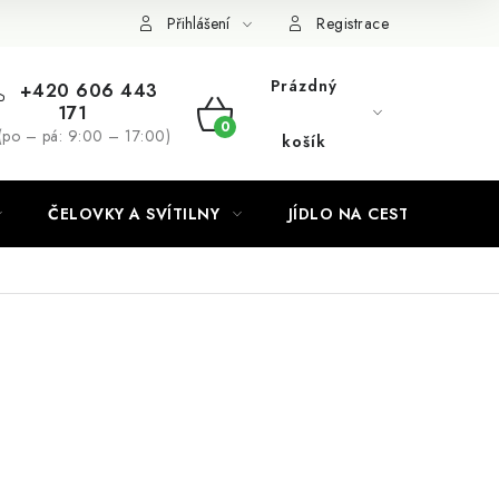
Podmínky ochrany osobních údajů
Přihlášení
Registrace
Prázdný
+420 606 443
171
NÁKUPNÍ
(po – pá: 9:00 – 17:00)
košík
KOŠÍK
ČELOVKY A SVÍTILNY
JÍDLO NA CESTY