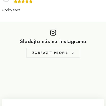
Spokojenost.
Z
á
p
Sledujte nás na Instagramu
a
t
ZOBRAZIT PROFIL
í