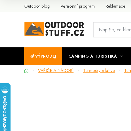
Přejít
Outdoor blog
Věrnostní program
Reklamace
na
obsah
🏕️VÝPRODEJ
CAMPING A TURISTIKA
Domů
VAŘIČE A NÁDOBÍ
Termosky a lahve
Ter