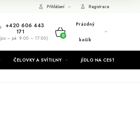
Podmínky ochrany osobních údajů
Přihlášení
Registrace
Prázdný
+420 606 443
171
NÁKUPNÍ
(po – pá: 9:00 – 17:00)
košík
KOŠÍK
ČELOVKY A SVÍTILNY
JÍDLO NA CESTY