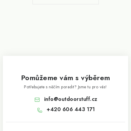
í
Pomůžeme vám s výběrem
Potřebujete s něčím poradit? Jsme tu pro vás!
info
@
outdoorstuff.cz
+420 606 443 171