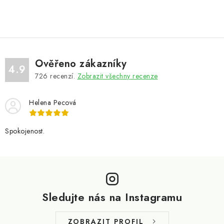
Ověřeno zákazníky
4.9
726
recenzí.
Zobrazit všechny recenze
Helena Pecová
Spokojenost.
Z
á
p
Sledujte nás na Instagramu
a
t
ZOBRAZIT PROFIL