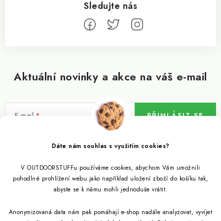
Aktuální novinky a akce na váš e-mail
E-mail
PŘIHLÁSIT SE
Vložením e-mailu souhlasíte s
podmínkami ochrany osobních údajů
Dáte nám souhlas s využitím cookies?
V OUTDOORSTUFFu používáme cookies, abychom Vám umožnili
Informace pro vás
pohodlné prohlížení webu jako například uložení zboží do košíku tak,
abyste se k němu mohli jednoduše vrátit.
Outdoor blog
Eko Blog
Anonymizovaná data nám pak pomáhají e-shop nadále analyzovat, vyvíjet
Věrnostní program